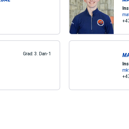
Ins
mat
+47
Grad:
3. Dan-1
MA
Ins
mk
+47