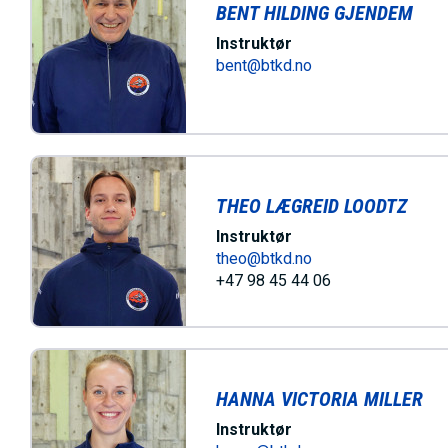
BENT HILDING GJENDEM
Instruktør
bent@btkd.no
THEO LÆGREID LOODTZ
Instruktør
theo@btkd.no
+47 98 45 44 06
HANNA VICTORIA MILLER
Instruktør