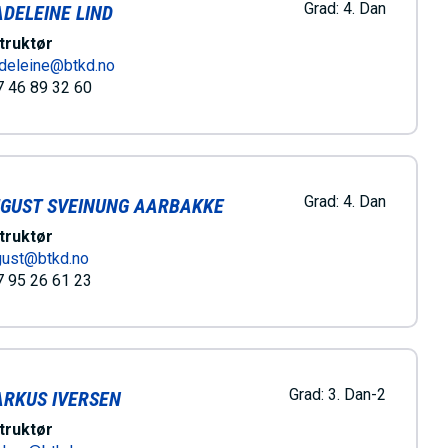
Grad:
4. Dan
DELEINE LIND
truktør
deleine@btkd.no
 46 89 32 60
Grad:
4. Dan
GUST SVEINUNG AARBAKKE
truktør
gust@btkd.no
 95 26 61 23
Grad:
3. Dan-2
RKUS IVERSEN
truktør