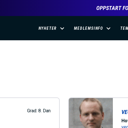
OPPSTART FO
D
NYHETER
MEDLEMSINFO
TE
O
M
A
I
N
Grad:
8. Dan
VE
Ho
ve