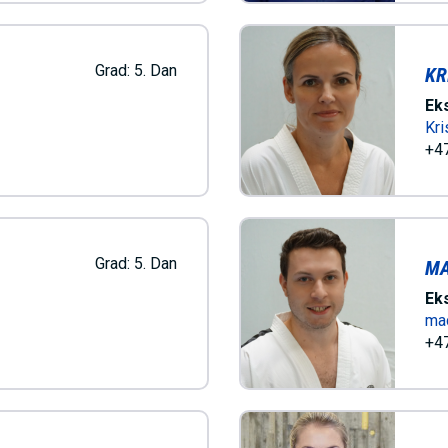
I
Grad:
5. Dan
KR
V
Ek
Kri
E
+47
D
Grad:
5. Dan
MA
O
Ek
ma
M
+47
A