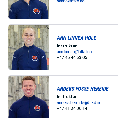
hanna@btkd.no
ANN LINNEA HOLE
Instruktør
ann.linnea@btkd.no
+47 45 44 53 05
ANDERS FOSSE HEREIDE
Instruktør
anders.hereide@btkd.no
+47 41 34 06 14