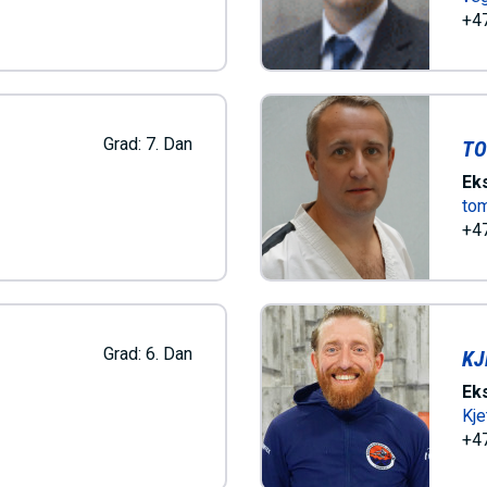
M
+47
E
N
Grad:
7. Dan
TO
Ek
U
to
+47
S
A
Grad:
6. Dan
KJ
C
Ek
Kje
+47
T