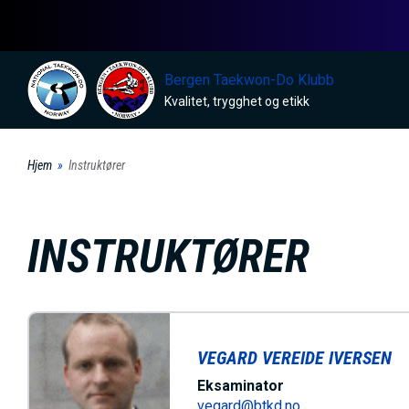
H
o
p
Bergen Taekwon-Do Klubb
p
Kvalitet, trygghet og etikk
t
i
Hjem
Instruktører
l
h
o
INSTRUKTØRER
v
e
d
i
VEGARD VEREIDE IVERSEN
n
Eksaminator
n
vegard@btkd.no