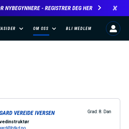
×
R NYBEGYNNERE - REGISTRER DEG HER
MASIDER
OM OSS
BLI MEDLEM
Grad:
8. Dan
GARD VEREIDE IVERSEN
vedinstruktør
gard@btkd.no