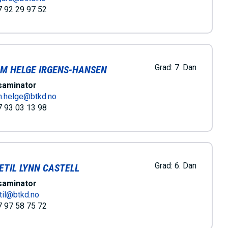
 92 29 97 52
Grad:
7. Dan
M HELGE IRGENS-HANSEN
saminator
m.helge@btkd.no
 93 03 13 98
Grad:
6. Dan
ETIL LYNN CASTELL
saminator
til@btkd.no
 97 58 75 72