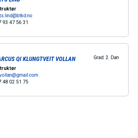
truktør
s.lind@btkd.no
 93 47 56 31
Grad:
2. Dan
RCUS QI KLUNGTVEIT VOLLAN
truktør
vollan@gmail.com
 48 02 51 75