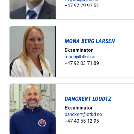
h
+47 92 29 97 52
o
l
d
MONA BERG LARSEN
Eksaminator
mona@btkd.no
+47 92 03 71 89
DANCKERT LOODTZ
Eksaminator
danckert@btkd.no
+47 40 55 12 95