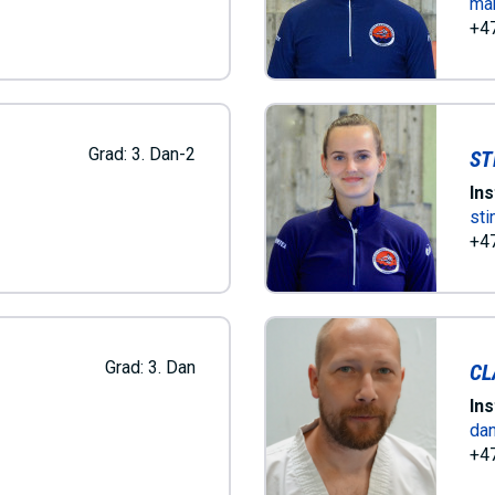
ma
+47
Grad:
3. Dan-2
ST
Ins
st
+47
Grad:
3. Dan
CL
Ins
dan
+47