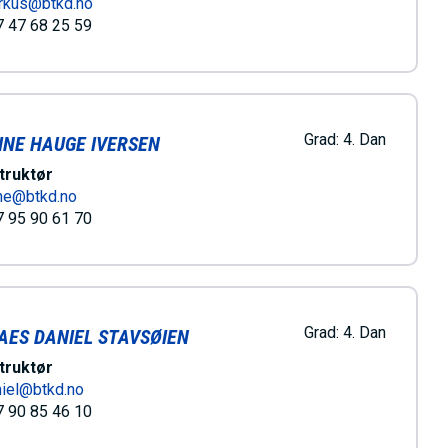
rkus@btkd.no
 47 68 25 59
Grad:
4. Dan
INE HAUGE IVERSEN
truktør
ine@btkd.no
 95 90 61 70
Grad:
4. Dan
AES DANIEL STAVSØIEN
truktør
iel@btkd.no
 90 85 46 10