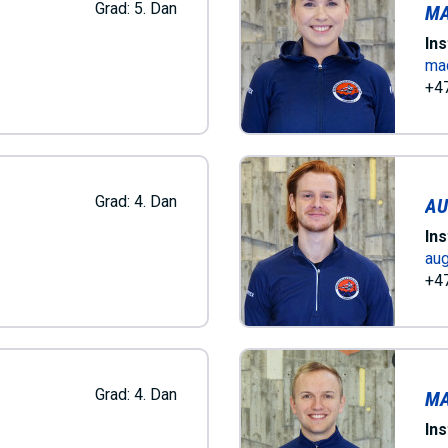
I
Grad:
5. Dan
MA
Ins
N
ma
+47
M
E
Grad:
4. Dan
AU
Ins
N
au
+47
U
Grad:
4. Dan
MA
Ins