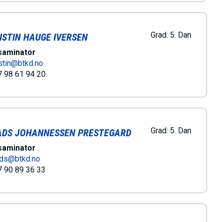
Grad:
5. Dan
ISTIN HAUGE IVERSEN
saminator
stin@btkd.no
 98 61 94 20
Grad:
5. Dan
DS JOHANNESSEN PRESTEGARD
saminator
ds@btkd.no
 90 89 36 33