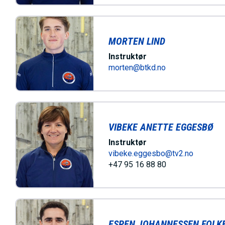
MORTEN LIND
Instruktør
morten@btkd.no
VIBEKE ANETTE EGGESBØ
Instruktør
vibeke.eggesbo@tv2.no
+47 95 16 88 80
ESPEN JOHANNESSEN FOLK