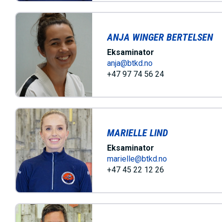
ANJA WINGER BERTELSEN
Eksaminator
anja@btkd.no
+47 97 74 56 24
MARIELLE LIND
Eksaminator
marielle@btkd.no
+47 45 22 12 26