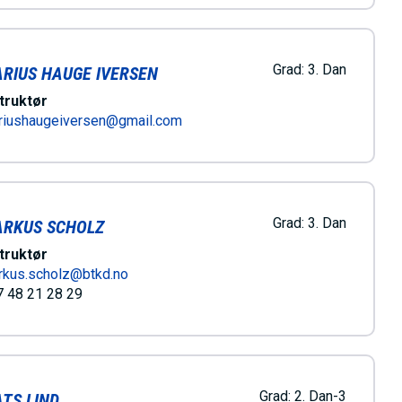
Grad:
3. Dan
RIUS HAUGE IVERSEN
truktør
riushaugeiversen@gmail.com
Grad:
3. Dan
RKUS SCHOLZ
truktør
rkus.scholz@btkd.no
 48 21 28 29
Grad:
2. Dan-3
TS LIND