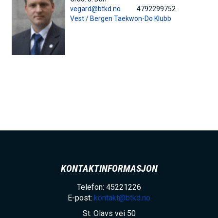
h
vegard@btkd.no
4792299752
Vest /
Bergen Taekwon-Do Klubb
o
l
d
KONTAKTINFORMASJON
Telefon: 45221226
E-post:
kontakt@btkd.no
St. Olavs vei 50