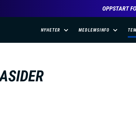
OPPSTART FO
D
NYHETER
MEDLEMSINFO
TE
O
M
ASIDER
A
I
N