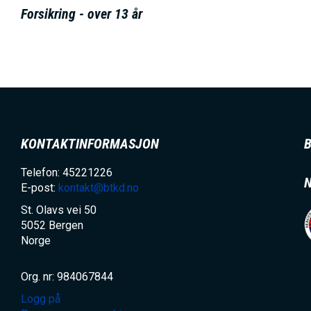
h
Forsikring - over 13 år
o
l
d
KONTAKTINFORMASJON
Telefon: 45221226
E-post:
kontakt@btkd.no
St. Olavs vei 50
5052
Bergen
Norge
Org. nr: 984067844
Logg på