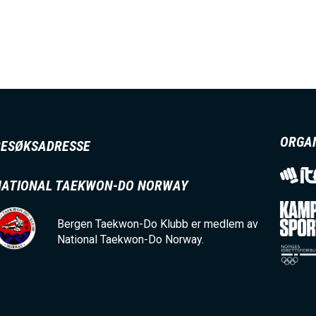
M
E
N
U
ORGA
BESØKSADRESSE
S
NATIONAL TAEKWON-DO NORWAY
A
Bergen Taekwon-Do Klubb er medlem av
National Taekwon-Do Norway.
C
T