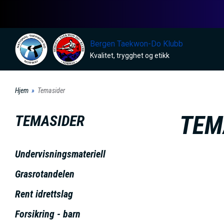
H
o
p
Bergen Taekwon-Do Klubb
p
Kvalitet, trygghet og etikk
t
i
Hjem
Temasider
l
h
TEM
TEMASIDER
o
v
Undervisningsmateriell
e
d
Grasrotandelen
i
Rent idrettslag
n
Forsikring - barn
n