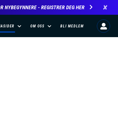
×
R NYBEGYNNERE - REGISTRER DEG HER
MASIDER
OM OSS
BLI MEDLEM