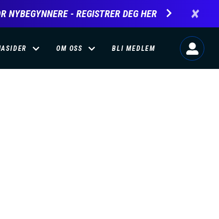
×
R NYBEGYNNERE - REGISTRER DEG HER
MASIDER
OM OSS
BLI MEDLEM