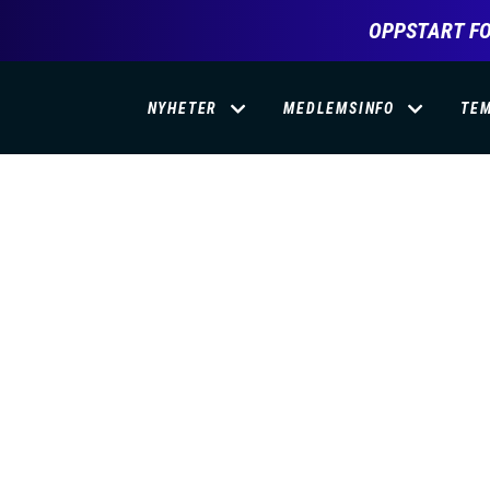
OPPSTART FO
D
NYHETER
MEDLEMSINFO
TE
O
M
A
I
N