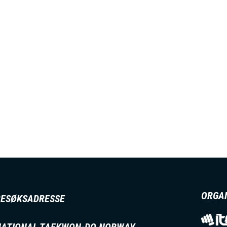
M
E
N
U
S
A
C
ORGA
BESØKSADRESSE
T