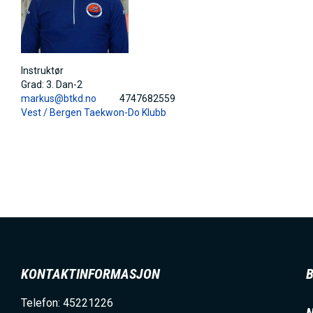
h
o
l
Instruktør
d
Grad:
3. Dan-2
markus@btkd.no
4747682559
Vest /
Bergen Taekwon-Do Klubb
KONTAKTINFORMASJON
Telefon: 45221226