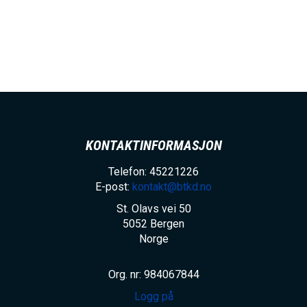
KONTAKTINFORMASJON
Telefon: 45221226
E-post:
kontakt@btkd.no
St. Olavs vei 50
5052
Bergen
Norge
Org. nr: 984067844
Logg på