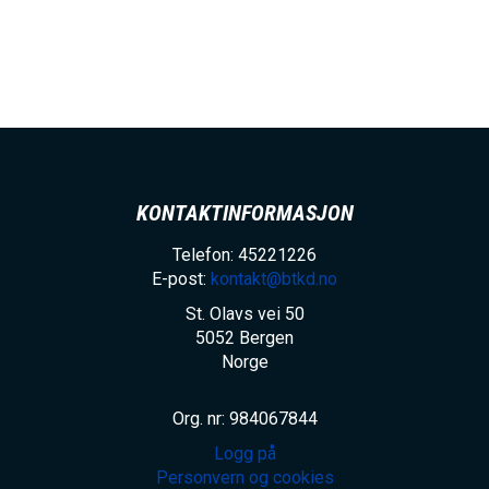
KONTAKTINFORMASJON
Telefon: 45221226
E-post:
kontakt@btkd.no
St. Olavs vei 50
5052
Bergen
Norge
Org. nr: 984067844
Logg på
Personvern og cookies