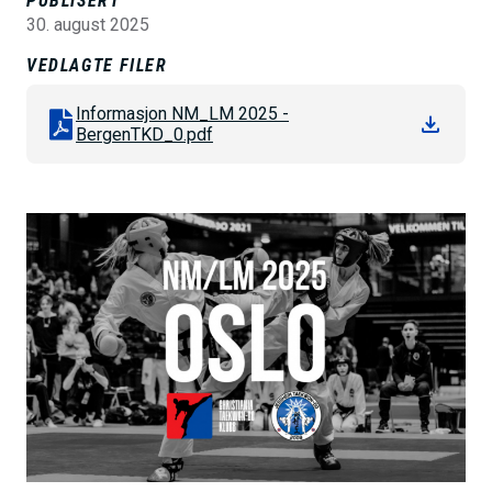
PUBLISERT
h
30. august 2025
o
VEDLAGTE FILER
l
Informasjon NM_LM 2025 -
d
BergenTKD_0.pdf
B
i
l
d
e