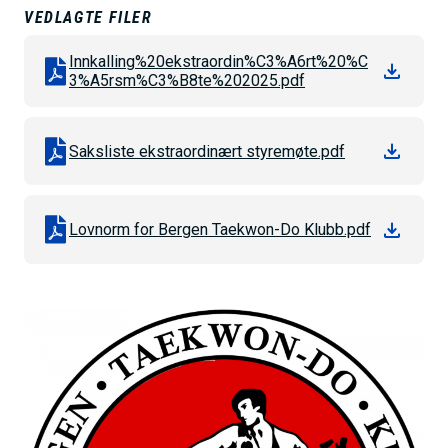
h
VEDLAGTE FILER
o
Innkalling%20ekstraordin%C3%A6rt%20%C
l
3%A5rsm%C3%B8te%202025.pdf
d
Saksliste ekstraordinært styremøte.pdf
Lovnorm for Bergen Taekwon-Do Klubb.pdf
B
i
l
d
e