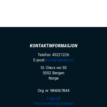
KONTAKTINFORMASJON
Telefon: 45221226
E-post:
kontakt@btkd.no
St. Olavs vei 50
5052
Bergen
Norge
Org. nr: 984067844
Logg på
Personvern og cookies