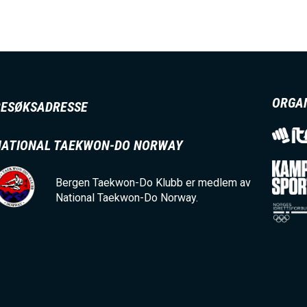
I
V
E
ORGA
BESØKSADRESSE
D
NATIONAL TAEKWON-DO NORWAY
Bergen Taekwon-Do Klubb er medlem av
O
National Taekwon-Do Norway.
M
A