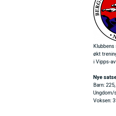
h
d
o
e
l
d
Klubbens s
økt treni
i Vipps-av
Nye satse
Barn: 225
Ungdom/s
Voksen: 3