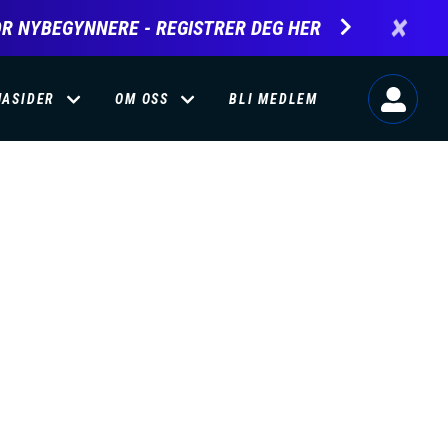
×
R NYBEGYNNERE - REGISTRER DEG HER
MASIDER
OM OSS
BLI MEDLEM