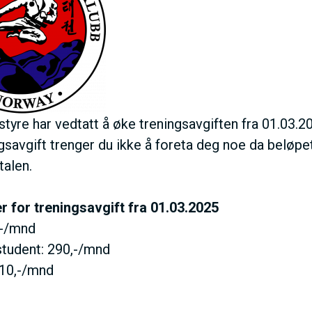
M
E
N
U
tyre har vedtatt å øke treningsavgiften fra 01.03.2
ngsavgift trenger du ikke å foreta deg noe da beløp
S
talen.
A
r for treningsavgift fra 01.03.2025
,-/mnd
C
tudent: 290,-/mnd
10,-/mnd
T