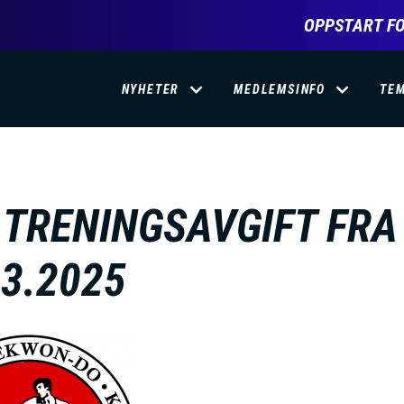
OPPSTART FO
D
NYHETER
MEDLEMSINFO
TE
O
M
 TRENINGSAVGIFT FRA
A
03.2025
I
N