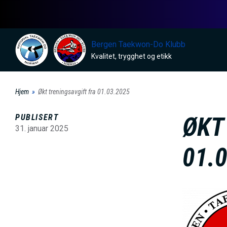
H
o
p
Bergen Taekwon-Do Klubb
p
Kvalitet, trygghet og etikk
t
i
Hjem
Økt treningsavgift fra 01.03.2025
l
h
PUBLISERT
ØKT
o
31. januar 2025
v
01.
e
d
i
B
n
i
n
l