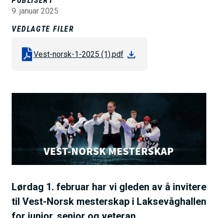
PUBLISERT
h
9. januar 2025
o
VEDLAGTE FILER
l
d
Vest-norsk-1-2025 (1).pdf
B
i
l
d
e
Lørdag 1. februar har vi gleden av å invitere
til Vest-Norsk mesterskap i Laksevåghallen
for junior, senior og veteran