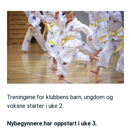
h
o
B
l
i
d
l
d
e
Treningene for klubbens barn, ungdom og
voksne starter i uke 2.
Nybegynnere har oppstart i uke 3.